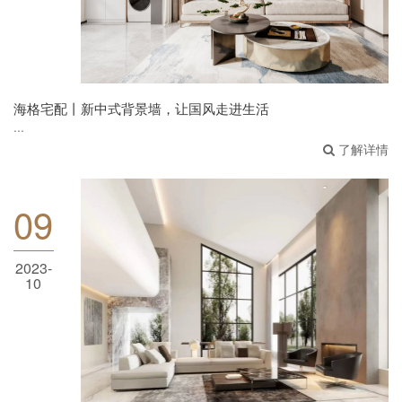
海格宅配丨新中式背景墙，让国风走进生活
...
了解详情
09
2023-
10
海格宅配丨5招打造至美侘寂，返璞归真的疗愈
空间