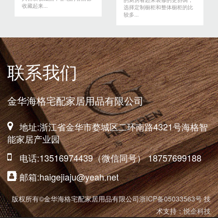
收藏起来...
选择定制橱柜和整体橱柜的比
较多...
联系我们
金华海格宅配家居用品有限公司
地址:浙江省金华市婺城区二环南路4321号海格智
能家居产业园
电话:13516974439（微信同号） 18757699188
邮箱:haigejiaju@yeah.net
版权所有©金华海格宅配家居用品有限公司
浙ICP备05033563号
技
术支持：
悦企科技